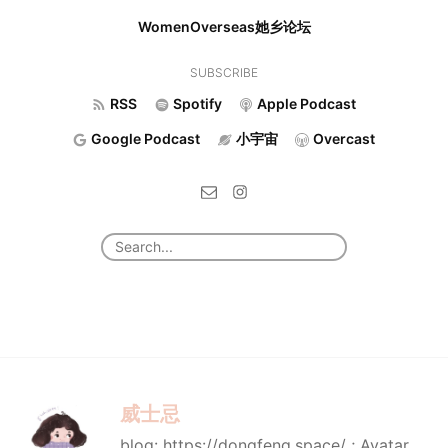
WomenOverseas她乡论坛
SUBSCRIBE
RSS
Spotify
Apple Podcast
Google Podcast
小宇宙
Overcast
威士忌
blog: https://dongfeng.space/ ; Avatar