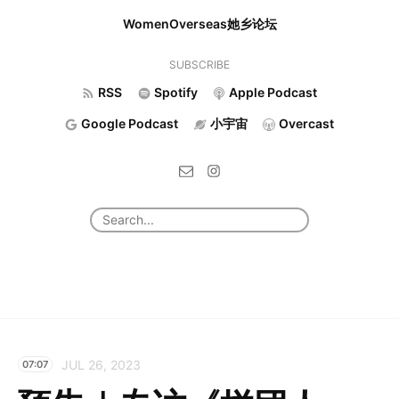
WomenOverseas她乡论坛
SUBSCRIBE
RSS
Spotify
Apple Podcast
Google Podcast
小宇宙
Overcast
JUL 26, 2023
07:07