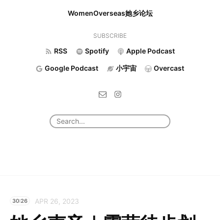
WomenOverseas她乡论坛
SUBSCRIBE
RSS
Spotify
Apple Podcast
Google Podcast
小宇宙
Overcast
APR 26, 2023
30:26