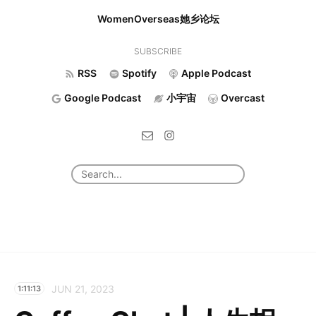
WomenOverseas她乡论坛
SUBSCRIBE
RSS
Spotify
Apple Podcast
Google Podcast
小宇宙
Overcast
JUN 21, 2023
1:11:13