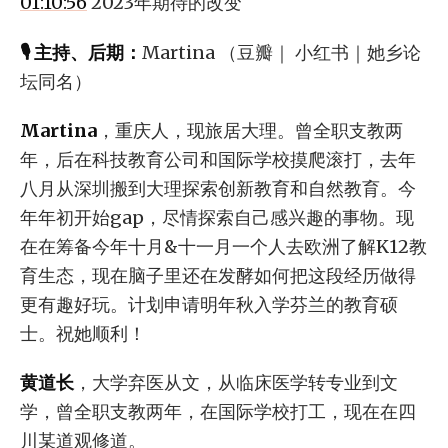
01:10:56
2023年期待的改变
🎙️ 主持、后期：
Martina （豆瓣｜ 小红书｜她乡论
坛同名）
Martina
，重庆人，现旅居大理。曾全职支教两
年，后在科技教育公司和国际学校摸爬滚打，去年
八月从深圳搬到大理探索创新教育和自然教育。今
年年初开始gap，尽情探索自己感兴趣的事物。现
在在筹备今年十月&十一月一个人去欧洲了解K12教
育生态，现在脑子里还在发酵如何把这段经历做得
更有趣好玩。计划申请明年秋入学芬兰的教育硕
士。祝她顺利！
黄道长
，大学弃医从文，从临床医学转专业到文
学，曾全职支教两年，在国际学校打工，现在在四
川某道观修道。