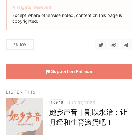
All rights reserved
Except where otherwise noted, content on this page is
copyrighted.
ENJOY
Support on Patreon
LISTEN THIS
JUN 07, 2023
1:09:46
她乡声音｜割以永治：让
月经和生育滚蛋吧！